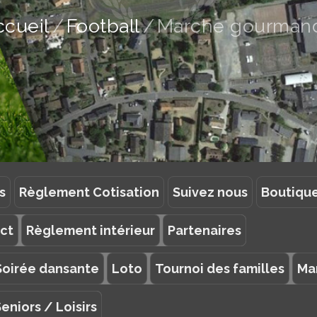
ccueil
Football
Marche gourman
s
Règlement Cotisation
Suivez nous
Boutiqu
ct
Règlement intérieur
Partenaires
Soirée dansante
Loto
Tournoi des familles
Ma
eniors / Loisirs