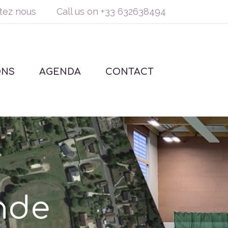
tez nous
Call us on
+33 632638494
ONS
AGENDA
CONTACT
nde