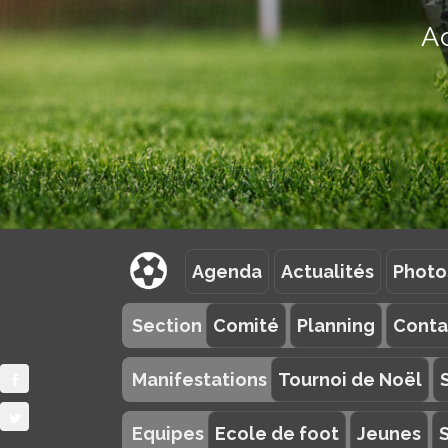
A
Agenda
Actualités
Photo
Section
Comité
Planning
Conta
Manifestations
Tournoi de Noël
Equipes
Ecole de foot
Jeunes
S