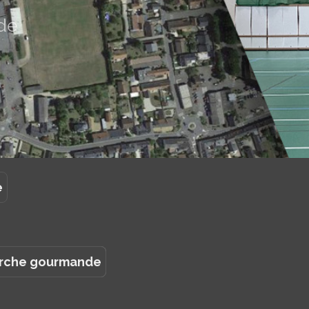
de
e
rche gourmande