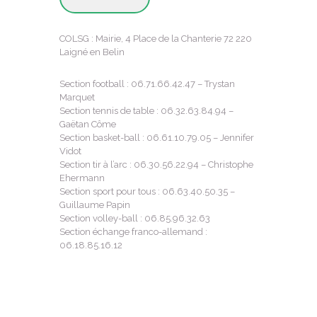
COLSG : Mairie,
4 Place de la Chanterie
72 220
Laigné en Belin
Section football : 06.71.66.42.47 – Trystan
Marquet
Section tennis de table : 06.32.63.84.94 –
Gaëtan Côme
Section basket-ball : 06.61.10.79.05 – Jennifer
Vidot
Section tir à l’arc : 06.30.56.22.94 – Christophe
Ehermann
Section sport pour tous : 06.63.40.50.35 –
Guillaume Papin
Section volley-ball : 06.85.96.32.63
Section échange franco-allemand :
06.18.85.16.12