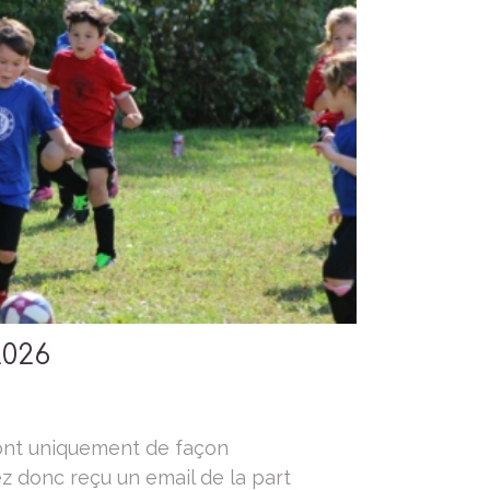
2026
font uniquement de façon
z donc reçu un email de la part