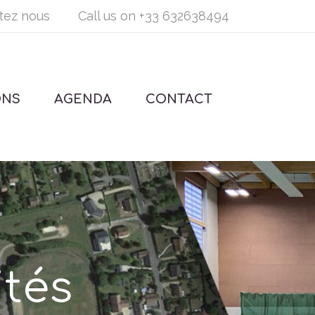
tez nous
Call us on
+33 632638494
ONS
AGENDA
CONTACT
ités