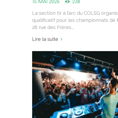
15 MAI 2026
238
La section tir à l’arc du COLSG organi
qualificatif pour les championnats de 
28 rue des Frères...
Lire la suite