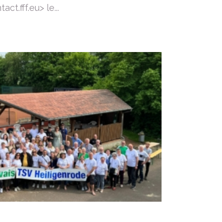
t.fff.eu> le...