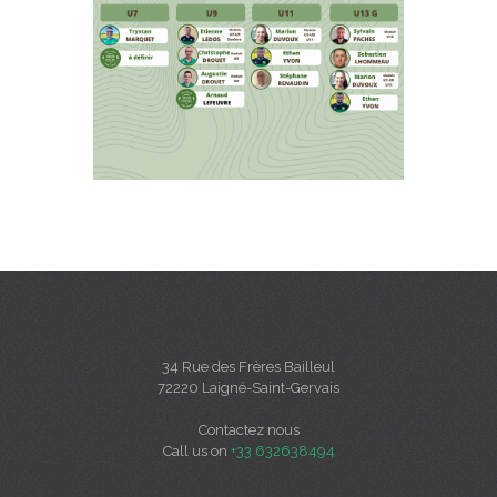
34 Rue des Frères Bailleul
72220 Laigné-Saint-Gervais
Contactez nous
Call us on
+33 632638494