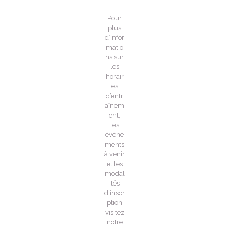
Pour
plus
d’infor
matio
ns sur
les
horair
es
d’entr
aînem
ent,
les
événe
ments
à venir
et les
modal
ités
d’inscr
iption,
visitez
notre