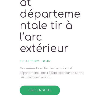
at
départeme
ntale tir à
l’arc
extérieur
8 JUILLET 2024
417
Ce weekend a eu lieu le championnat
départemental de tir à l’arc extérieur en Sarthe
. Au total 8 archers du...
LIRE LA SUITE