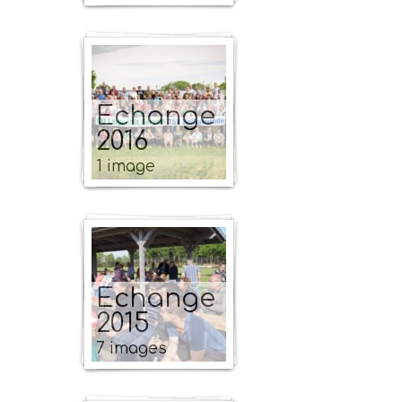
Echange
2016
1 image
Echange
2015
7 images