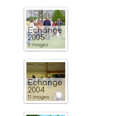
Echange
2005
6 images
Echange
2004
11 images