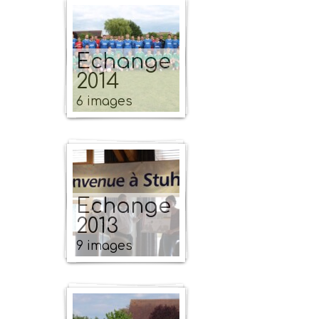
Echange
2014
6 images
Echange
2013
9 images