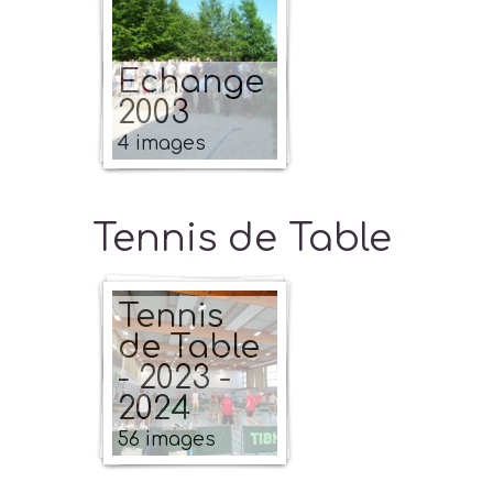
Echange
2003
4 images
Tennis de Table
Tennis
de Table
- 2023 -
2024
56 images