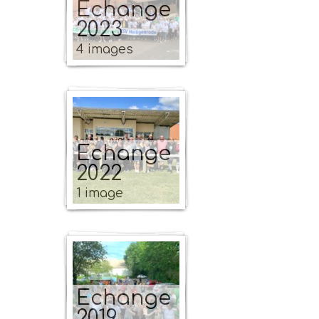
Echange
2023
4 images
Echange
2022
1 image
Echange
2019