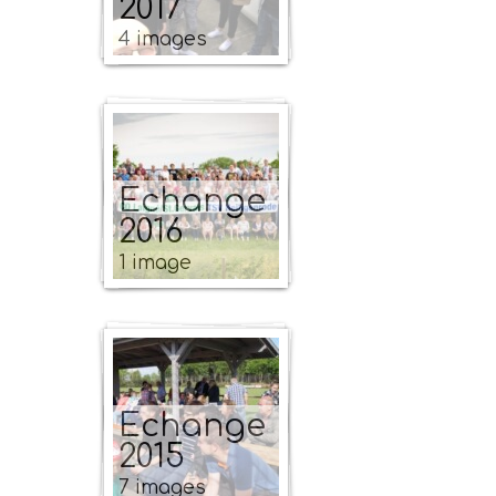
2017
4 images
Echange
2016
1 image
Echange
2015
7 images