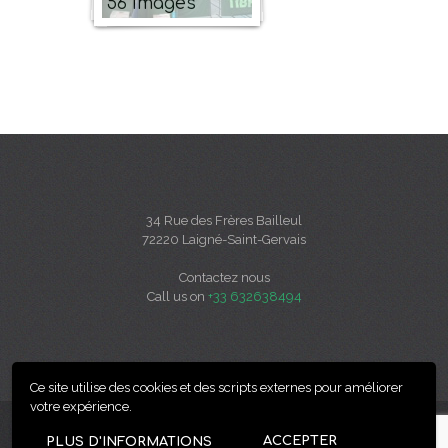
56 images
34 Rue des Frères Bailleul
72220 Laigné-Saint-Gervais
Contactez nous
Call us on
+33 632638494
Ce site utilise des cookies et des scripts externes pour améliorer
votre expérience.
ACCEPTER
PLUS D'INFORMATIONS
COLSG 2024.
Réalisé par
idéesculture