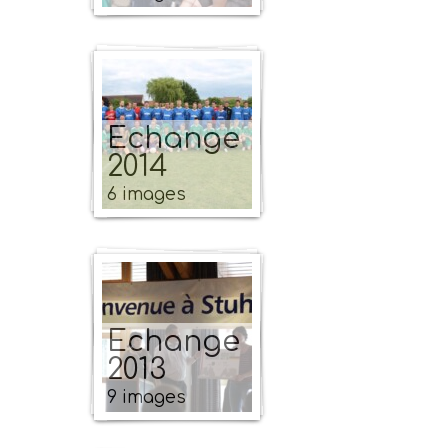
Echange
2014
6 images
Echange
2013
9 images