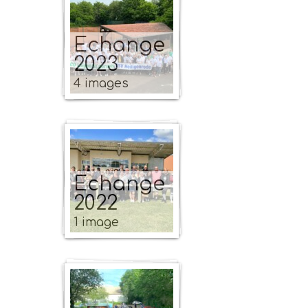
Echange
2023
4 images
Echange
2022
1 image