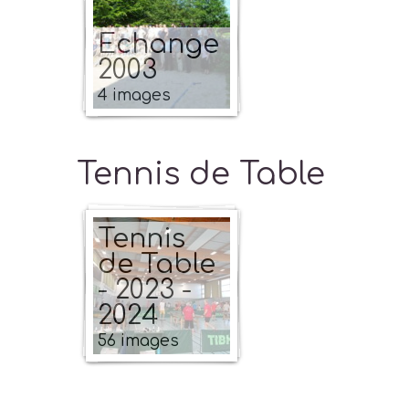
Echange
2003
4 images
Tennis de Table
Tennis
de Table
- 2023 -
2024
56 images