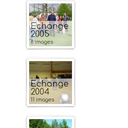
Echange
2005
6 images
Echange
2004
11 images