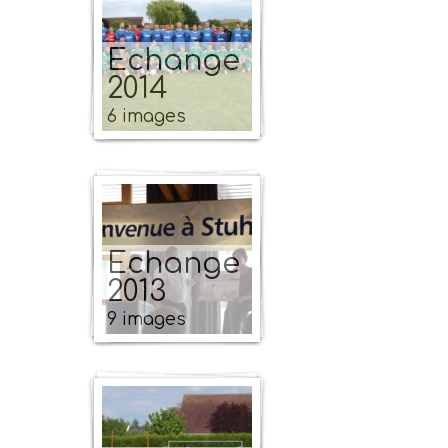
Echange
2014
6 images
Echange
2013
9 images