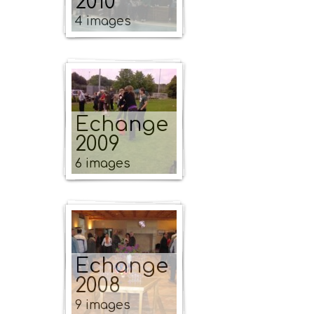
2010
4 images
Echange
2009
6 images
Echange
2008
9 images