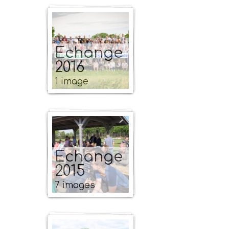
Echange
2016
1 image
Echange
2015
7 images