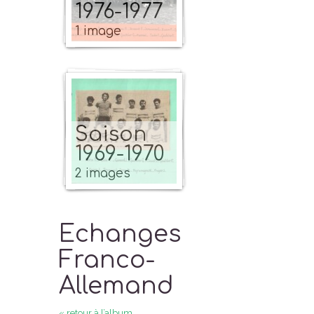
1976-1977
1 image
Saison
1969-1970
2 images
Echanges
Franco-
Allemand
« retour à l’album