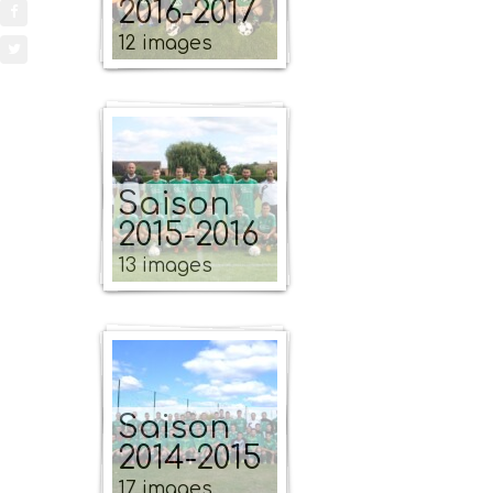
2016-2017
12 images
Saison
2015-2016
13 images
Saison
2014-2015
17 images