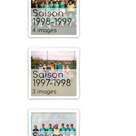
Saison
1998-1999
4 images
Saison
1997-1998
3 images