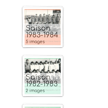
Saison
1983-1984
5 images
Saison
1982-1983
2 images