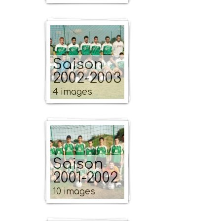
Saison
2002-2003
4 images
Saison
2001-2002
10 images