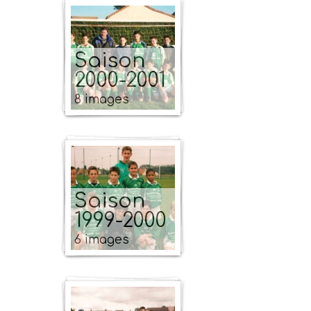
Saison
2000-2001
8 images
Saison
1999-2000
6 images