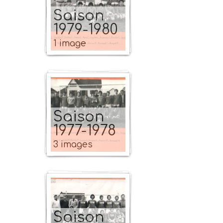
Saison
1979-1980
1 image
Saison
1977-1978
3 images
Saison