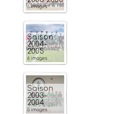
8 images
Saison
2004-
2005
6 images
Saison
2003-
2004
5 images