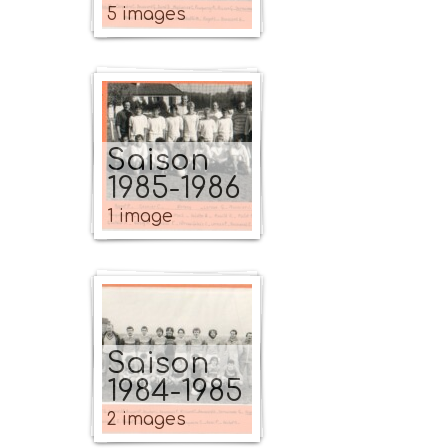
5 images
Saison
1985-1986
1 image
Saison
1984-1985
2 images