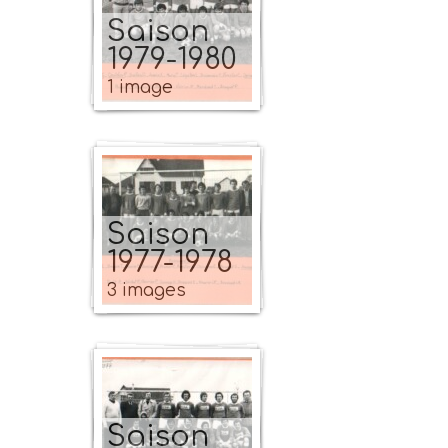
Saison
1979-1980
1 image
Saison
1977-1978
3 images
Saison