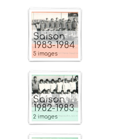
Saison
1983-1984
5 images
Saison
1982-1983
2 images