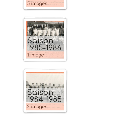
5 images
Saison
1985-1986
1 image
Saison
1984-1985
2 images