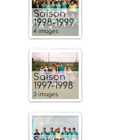
Saison
1998-1999
4 images
Saison
1997-1998
3 images