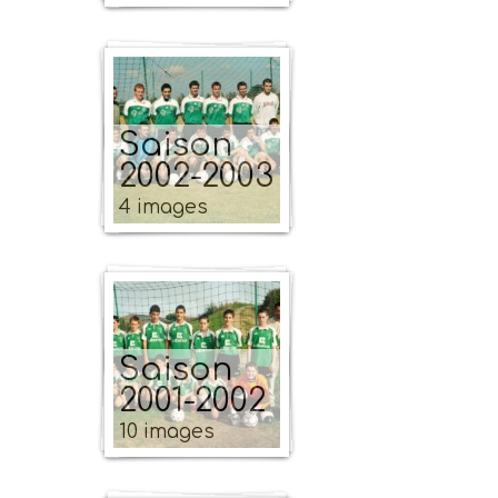
Saison
2002-2003
4 images
Saison
2001-2002
10 images