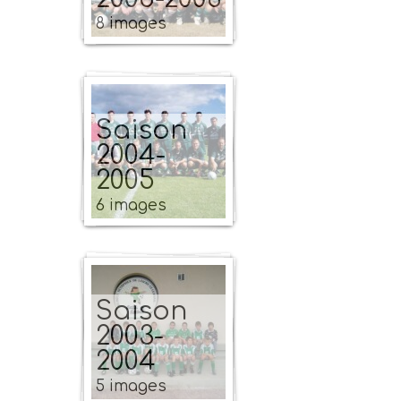
8 images
Saison
2004-
2005
6 images
Saison
2003-
2004
5 images