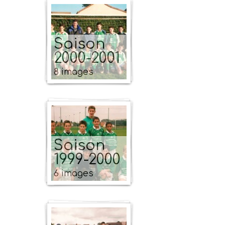
Saison
2000-2001
8 images
Saison
1999-2000
6 images