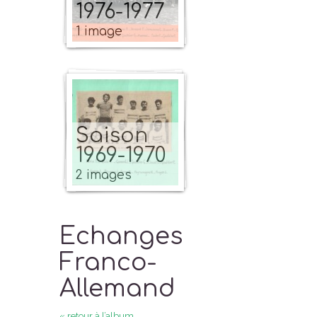
1976-1977
1 image
Saison
1969-1970
2 images
Echanges
Franco-
Allemand
« retour à l’album