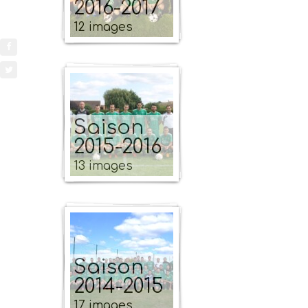
2016-2017
12 images
Saison
2015-2016
13 images
Saison
2014-2015
17 images