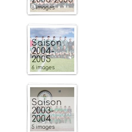
8 images
Saison
2004-
2005
6 images
Saison
2003-
2004
5 images