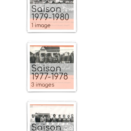
Saison
1979-1980
1 image
Saison
1977-1978
3 images
Saison