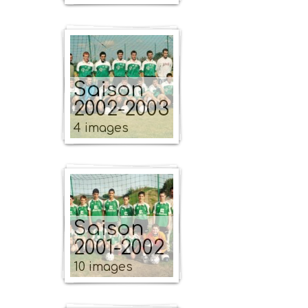
Saison
2002-2003
4 images
Saison
2001-2002
10 images