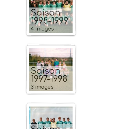
Saison
1998-1999
4 images
Saison
1997-1998
3 images