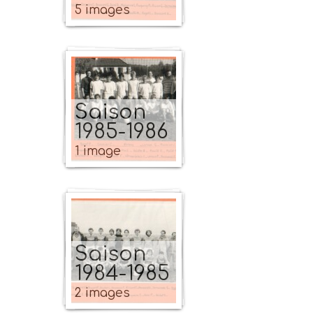
5 images
Saison
1985-1986
1 image
Saison
1984-1985
2 images