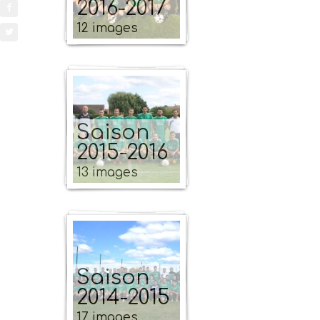
2016-2017
12 images
Saison
2015-2016
13 images
Saison
2014-2015
17 images