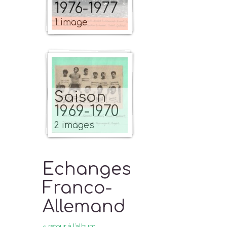
1976-1977
1 image
Saison
1969-1970
2 images
Echanges
Franco-
Allemand
« retour à l’album