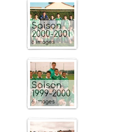
Saison
2000-2001
8 images
Saison
1999-2000
6 images