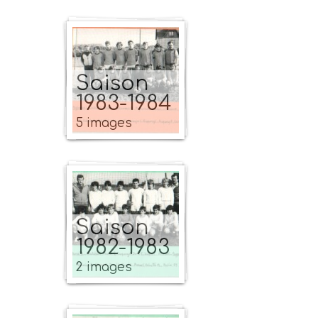
Saison
1983-1984
5 images
Saison
1982-1983
2 images