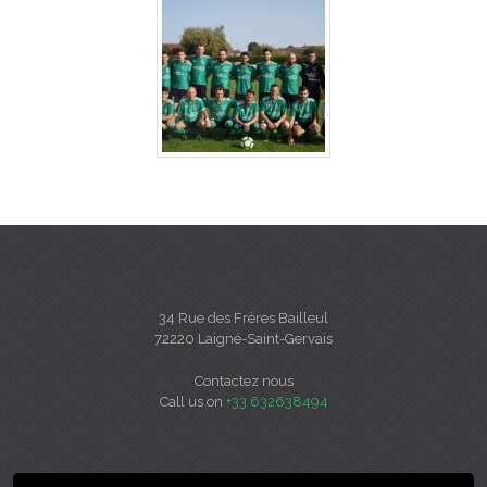
34 Rue des Frères Bailleul
72220 Laigné-Saint-Gervais
Contactez nous
Call us on
+33 632638494