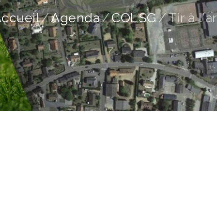
ccueil
Agenda
COLSG
Tir à l'a