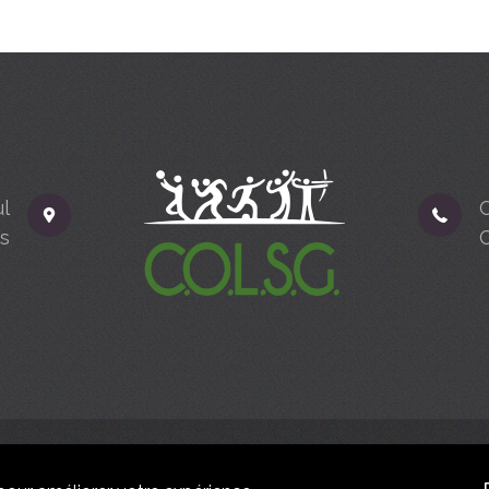
ul
s
COLSG 2024.
Réalisé par
idéesculture