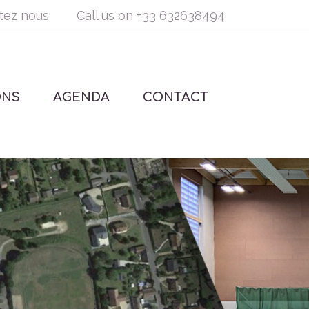
tez nous
Call us on
+33 632638494
ONS
AGENDA
CONTACT