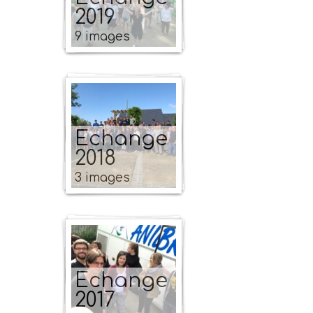
2019
9 images
Echange
2018
3 images
Echange
2017