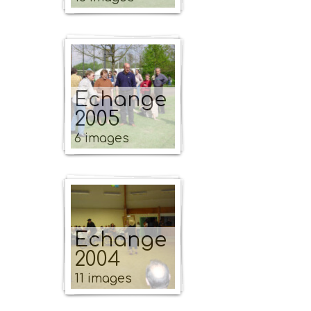
Echange
2005
6 images
Echange
2004
11 images