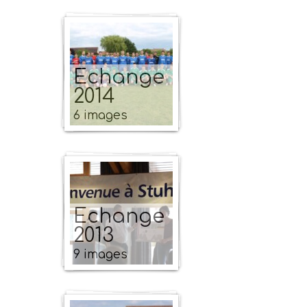
Echange
2014
6 images
Echange
2013
9 images