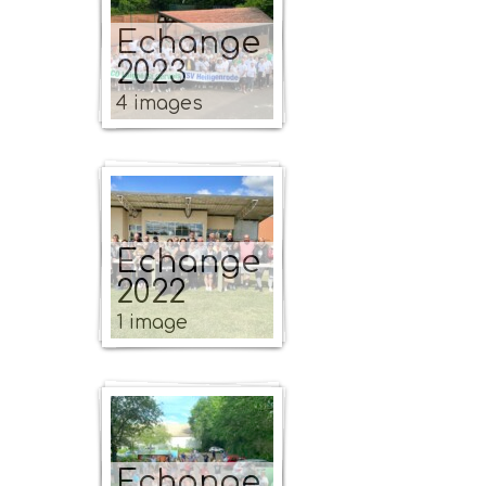
Echange
2023
4 images
Echange
2022
1 image
Echange