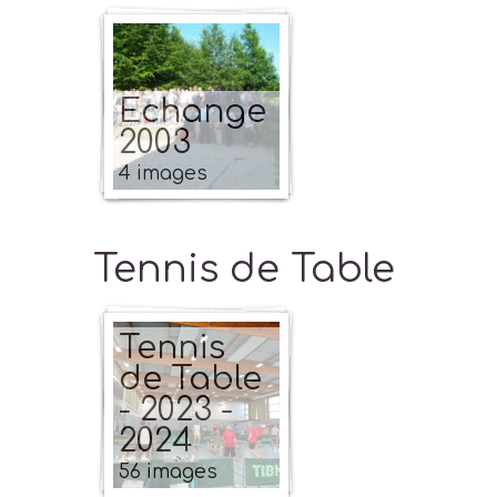
Echange
2003
4 images
Tennis de Table
Tennis
de Table
- 2023 -
2024
56 images