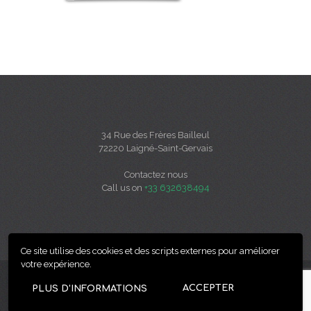
34 Rue des Frères Bailleul
72220 Laigné-Saint-Gervais
Contactez nous
Call us on
+33 632638494
Ce site utilise des cookies et des scripts externes pour améliorer
votre expérience.
ACCEPTER
PLUS D'INFORMATIONS
COLSG 2024.
Réalisé par
idéesculture