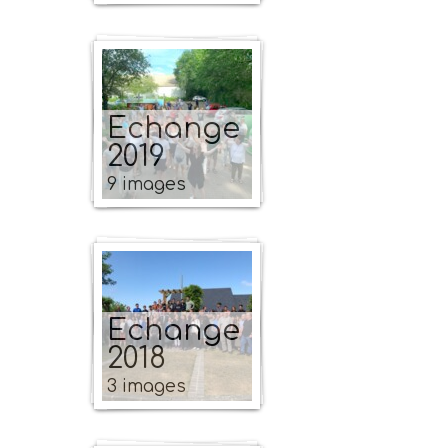
Echange
2019
9 images
Echange
2018
3 images