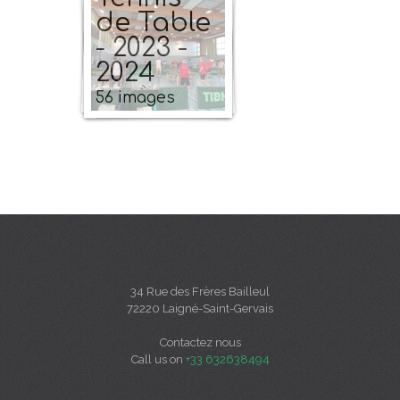
de Table
- 2023 -
2024
56 images
34 Rue des Frères Bailleul
72220 Laigné-Saint-Gervais
Contactez nous
Call us on
+33 632638494