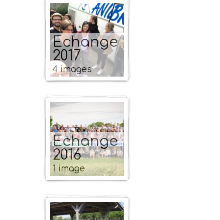
Echange
2017
4 images
Echange
2016
1 image