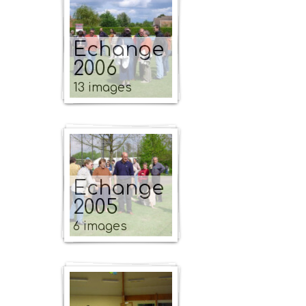
Echange
2006
13 images
Echange
2005
6 images