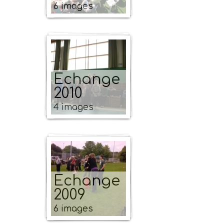
6 images
Echange
2010
4 images
Echange
2009
6 images