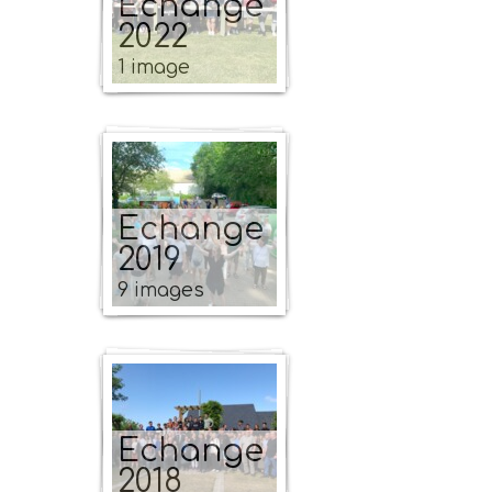
Echange
2022
1 image
Echange
2019
9 images
Echange
2018