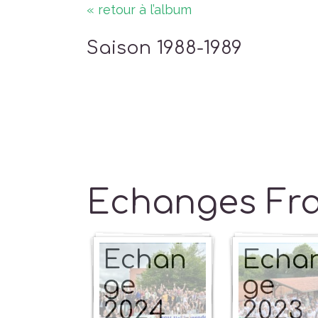
« retour à l’album
Saison 1988-1989
Echanges Fr
Echan
Echa
ge
ge
2024
2023