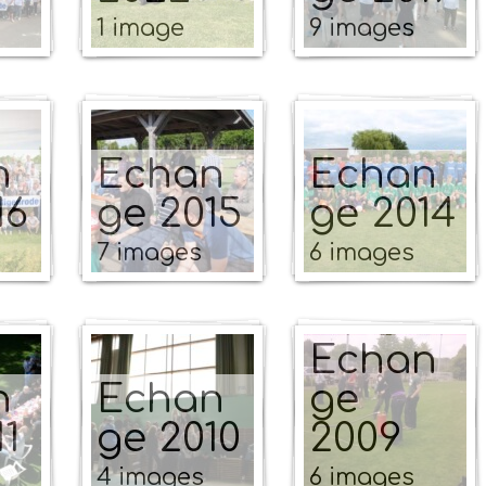
1 image
9 images
n
Echan
Echan
16
ge 2015
ge 2014
7 images
6 images
Echan
n
Echan
ge
11
ge 2010
2009
4 images
6 images