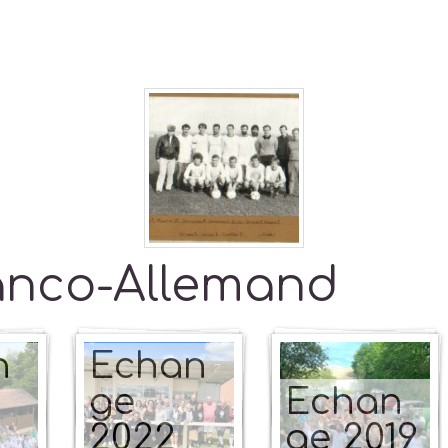
anco-Allemand
n
Echan
ge
Echan
2022
ge 2019