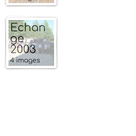
Echan
ge
2003
4 images