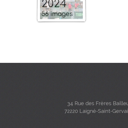
2024
56 images
34 Rue des Frères Baille
72220 Laigné-Saint-Gervai