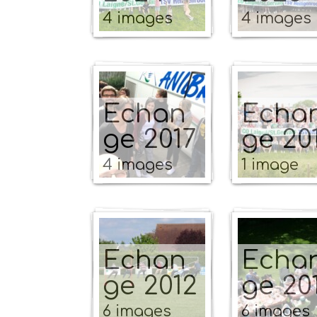
4 images
4 images
Echan
Echa
ge 2017
ge 20
4 images
1 image
Echan
Echa
ge 2012
ge 20
6 images
6 images