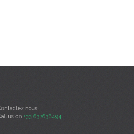
Contactez nous
Call us on
+33 632638494