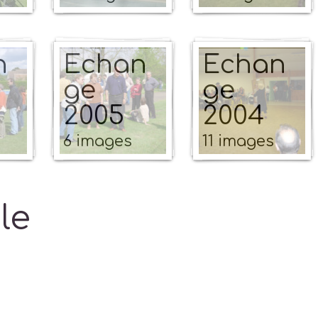
n
Echan
Echan
ge
ge
2005
2004
6 images
11 images
le