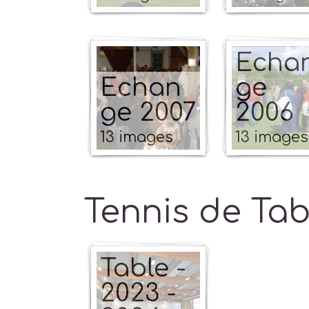
Echa
Echan
ge
ge 2007
2006
13 images
13 images
Tennis de Tab
Tennis
de
Table -
2023 -