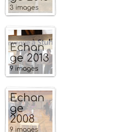
3 images
Echan
ge 2013
9 images
Echan
ge
2008
9 images