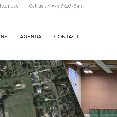
tez nous
Call us on
+33 632638494
ONS
AGENDA
CONTACT