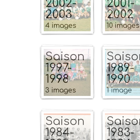
2002-
2001-
2003
2002
4 images
10 images
Saison
Saiso
1997-
1989-
1998
1990
3 images
1 image
Saison
Saiso
1984-
1983-