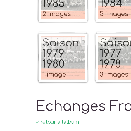
1985
1984
2 images
5 images
Saison
Saiso
1979-
1977-
1980
1978
1 image
3 images
Echanges Fr
« retour à l’album