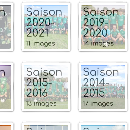
n
Saison
Saison
2020-
2019-
2021
2020
11 images
14 images
n
Saison
Saison
2015-
2014-
2016
2015
13 images
17 images