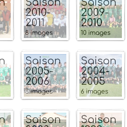
n
Saison
Saison
2010-
2009-
2011
2010
8 images
10 images
n
Saison
Saison
2005-
2004-
2006
2005
8 images
6 images
n
Saison
Saison