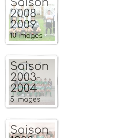
Saison
2008-
2009
10 images
Saison
2003-
2004
5 images
Saison