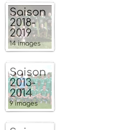
Saison
2018-
2019
14 images
Saison
2013-
2014
9 images