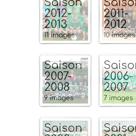
Saison
Saiso
2012-
2011-
2013
2012
11 images
10 images
Saison
Saiso
2007-
2006-
2008
2007
9 images
7 images
Saison
Saiso