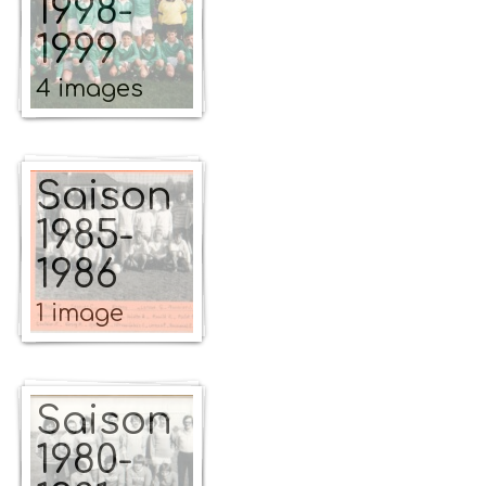
1998-
1999
4 images
Saison
1985-
1986
1 image
Saison
1980-