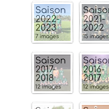
Saison
Saiso
2022-
2021-
2023
2022
7 images
15 images
Saison
Saiso
2017-
2016-
2018
2017
12 images
12 images