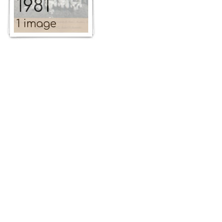
1981
1 image