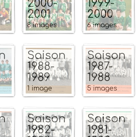
2000-
1999-
2001
2000
8 images
6 images
n
Saison
Saison
1988-
1987-
1989
1988
1 image
5 images
n
Saison
Saison
1982-
1981-