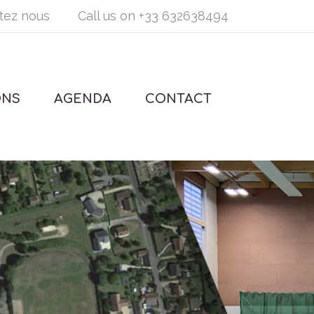
tez nous
Call us on
+33 632638494
ONS
AGENDA
CONTACT