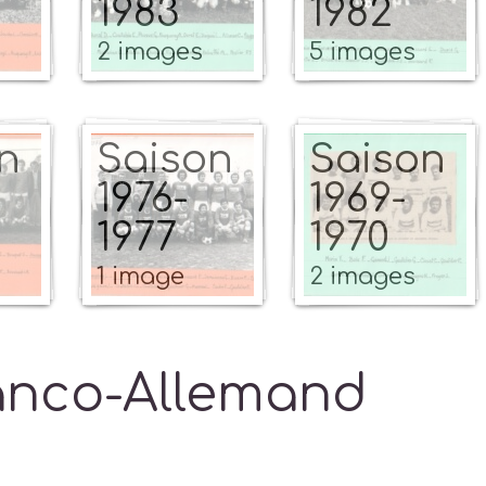
1983
1982
2 images
5 images
n
Saison
Saison
1976-
1969-
1977
1970
1 image
2 images
anco-Allemand