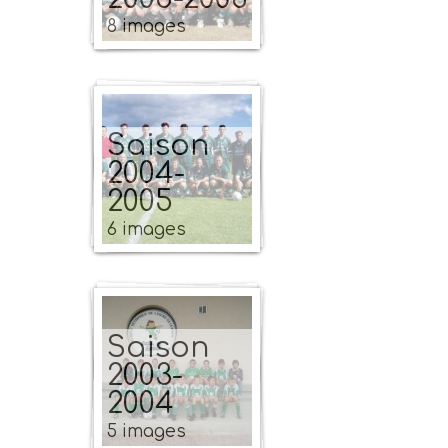
8 images
Saison
2004-
2005
6 images
Saison
2003-
2004
5 images