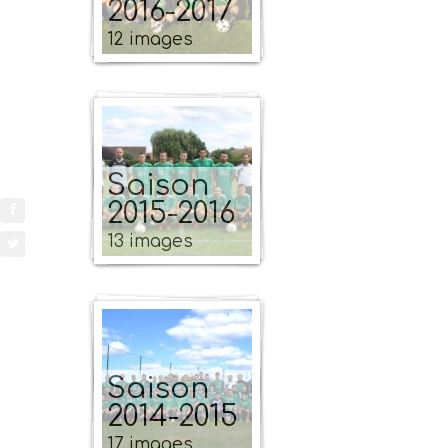
2016-2017
12 images
Saison
2015-2016
13 images
Saison
2014-2015
17 images