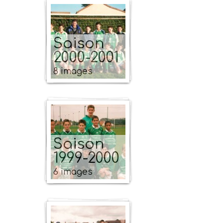
Saison
2000-2001
8 images
Saison
1999-2000
6 images