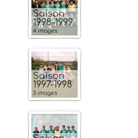
Saison
1998-1999
4 images
Saison
1997-1998
3 images