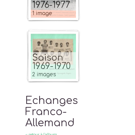
1976-1977
1 image
Saison
1969-1970
2 images
Echanges
Franco-
Allemand
« retour à l’album