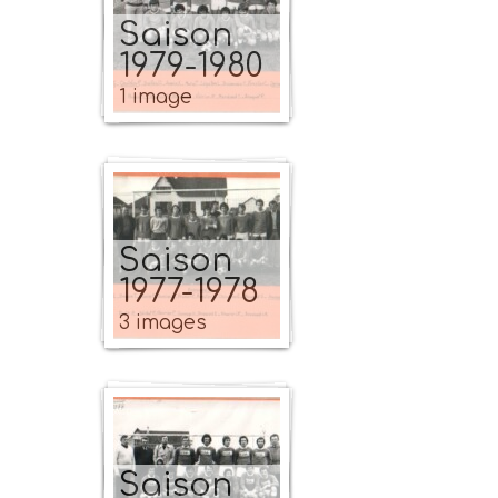
Saison
1979-1980
1 image
Saison
1977-1978
3 images
Saison