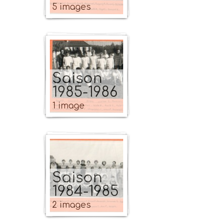
5 images
Saison
1985-1986
1 image
Saison
1984-1985
2 images