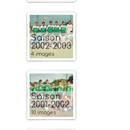
Saison
2002-2003
4 images
Saison
2001-2002
10 images