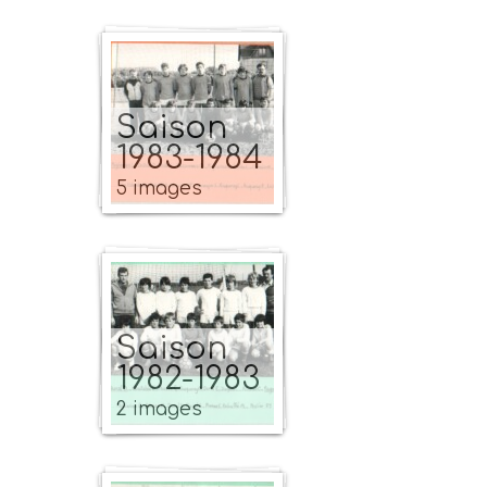
Saison
1983-1984
5 images
Saison
1982-1983
2 images